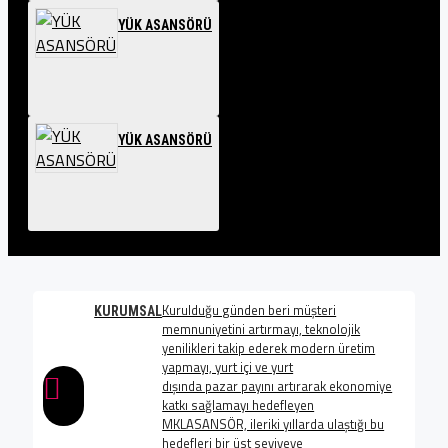
YÜK ASANSÖRÜ
YÜK ASANSÖRÜ
Kurulduğu günden beri müşteri
KURUMSAL
memnuniyetini artırmayı, teknolojik
yenilikleri takip ederek modern üretim
yapmayı, yurt içi ve yurt
dışında pazar payını artırarak ekonomiye
katkı sağlamayı hedefleyen
MKLASANSÖR, ileriki yıllarda ulaştığı bu
hedefleri bir üst seviyeye