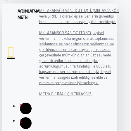
MKL ASANSÖR SAN.TİC.LTD.ŞTİ. (MKL ASANSÖR
AYDINLATMA
veya ŞİRKET ) olarak kişisel verilerin güvenliği
METNİ
hususunda azami hassasiyet göstermekteyiz.
MKL ASANSÖR SAN.TİC.LTD.ŞTİ., kişisel
verilerinizin hukuka uygun olarak toplanması,
saklanması ve paylaşılmasının sağlanması ve
gizliliğinizi korumak amacıyla ilgili mevzuat
çerçevesinde mümkün olan en üst seviyede
güvenlik tedbirlerini almaktadır. İşbu
sorumluluğumuzun farkındalığı ile 6698 s.k.
kapsamında veri sorumlusu sıfatıyla, kişisel
verilerinizi aşağıda izah edildiği şekilde ve
mevzuat çerçevesinde işlemekteyiz.
METNİ OKUMAK İÇİN TIKLAYINIZ.