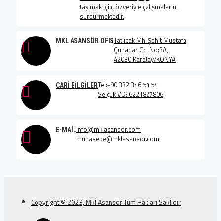
taşımak için, özveriyle çalışmalarını
sürdürmektedir.
Tatlıcak Mh. Şehit Mustafa
MKL ASANSÖR OFIS
Çuhadar Cd. No:3A,
42030 Karatay/KONYA
Tel:+90 332 346 54 54
CARI BILGILER
Selçuk VD: 6221827806
info@mklasansor.com
E-MAIL
muhasebe@mklasansor.com
Copyright © 2023, Mkl Asansör Tüm Hakları Saklıdır