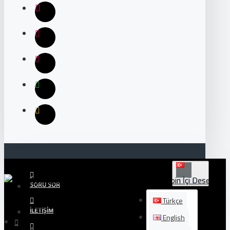
TÜRKÇE
SORU SOR
Türkçe
İLETIŞIM
English