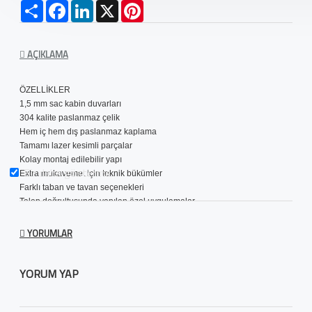
Tamamı lazer kesimli parçalar

Paylaş
Facebook
LinkedIn
X
Pinterest
Kolay montaj edilebilir yapı

Extra mukavemet için teknik bükümler

Farklı taban ve tavan seçenekleri

AÇIKLAMA
Talep doğrultusunda yapılan özel uygulamalar
"Ürün görselleri temsilidir. Spot lambaları ürüne dahil değildir."
ÖZELLİKLER 

1,5 mm sac kabin duvarları

304 kalite paslanmaz çelik

Hem iç hem dış paslanmaz kaplama

Tamamı lazer kesimli parçalar

Kolay montaj edilebilir yapı

Bir daha gösterme.
Extra mukavemet için teknik bükümler

Farklı taban ve tavan seçenekleri

Talep doğrultusunda yapılan özel uygulamalar
YORUMLAR
"Ürün görselleri temsilidir. Spot lambaları ürüne dahil değildir."
YORUM YAP