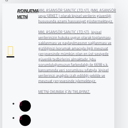
MKL ASANSÖR SAN.TİC.LTD.ŞTİ. (MKL ASANSÖR
AYDINLATMA
veya ŞİRKET ) olarak kişisel verilerin güvenliği
METNİ
hususunda azami hassasiyet göstermekteyiz.
MKL ASANSÖR SAN.TİC.LTD.ŞTİ., kişisel
verilerinizin hukuka uygun olarak toplanması,
saklanması ve paylaşılmasının sağlanması ve
gizliliğinizi korumak amacıyla ilgili mevzuat
çerçevesinde mümkün olan en üst seviyede
güvenlik tedbirlerini almaktadır. İşbu
sorumluluğumuzun farkındalığı ile 6698 s.k.
kapsamında veri sorumlusu sıfatıyla, kişisel
verilerinizi aşağıda izah edildiği şekilde ve
mevzuat çerçevesinde işlemekteyiz.
METNİ OKUMAK İÇİN TIKLAYINIZ.