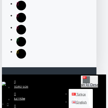
TÜRKÇE
SORU SOR
Türkçe
İLETIŞIM
English