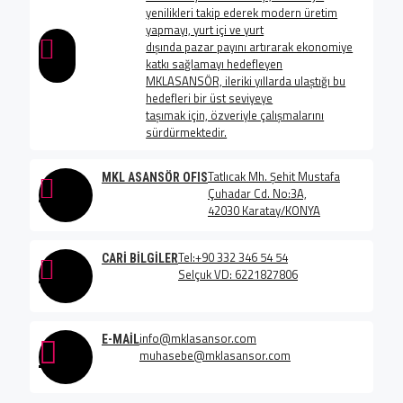
yenilikleri takip ederek modern üretim
yapmayı, yurt içi ve yurt
dışında pazar payını artırarak ekonomiye
katkı sağlamayı hedefleyen
MKLASANSÖR, ileriki yıllarda ulaştığı bu
hedefleri bir üst seviyeye
taşımak için, özveriyle çalışmalarını
sürdürmektedir.
Tatlıcak Mh. Şehit Mustafa
MKL ASANSÖR OFIS
Çuhadar Cd. No:3A,
42030 Karatay/KONYA
Tel:+90 332 346 54 54
CARI BILGILER
Selçuk VD: 6221827806
info@mklasansor.com
E-MAIL
muhasebe@mklasansor.com