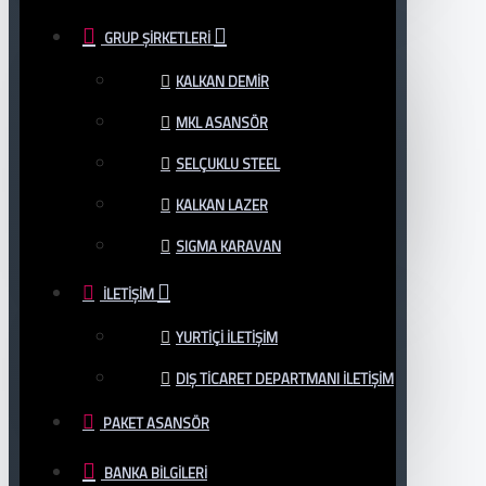
GRUP ŞIRKETLERI
KALKAN DEMİR
MKL ASANSÖR
SELÇUKLU STEEL
KALKAN LAZER
SIGMA KARAVAN
İLETIŞIM
YURTIÇI İLETIŞIM
DIŞ TİCARET DEPARTMANI İLETİŞİM
PAKET ASANSÖR
BANKA BILGILERI