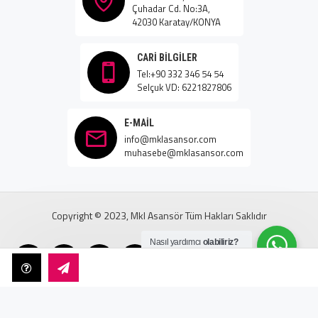
Çuhadar Cd. No:3A,
42030 Karatay/KONYA
CARI BILGILER
Tel:+90 332 346 54 54
Selçuk VD: 6221827806
E-MAIL
info@mklasansor.com
muhasebe@mklasansor.com
Copyright © 2023, Mkl Asansör Tüm Hakları Saklıdır
Nasıl yardımcı
olabiliriz?