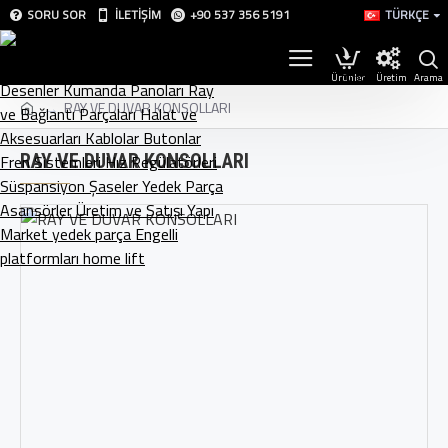
SORU SOR
İLETIŞIM
+90 537 356 5191
TÜRKÇE
Üretim
RAY VE DUVAR KONSOLLARI
RAY VE DUVAR KONSOLLARI