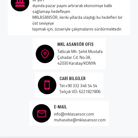
dışında pazar payını artırarak ekonomiye katkı
sağlamayı hedefleyen
MKLASANSÖR, ileriki yıllarda ulaştığı bu hedefleri bir
üst seviyeye
taşımak için, özveriyle çalışmalarını sürdürmektedir.
MKL ASANSÖR OFIS
Tatlıcak Mh. Şehit Mustafa
Çuhadar Cd. No:3A,
42030 Karatay/KONYA
CARI BILGILER
Tel:+90 332 346 54 54
Selçuk VD: 6221827806
E-MAIL
info@mklasansor.com
muhasebe@mklasansor.com