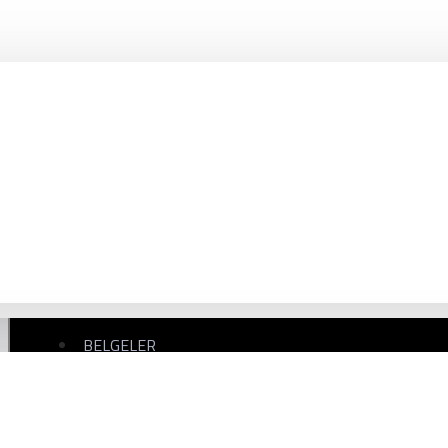
Asansör'e göre her zaman ve her müşteriye en iyi şekilde verilmelidir.
Sizin memnuniyetiniz bizim için hiçbir şeyle değiştirilemez.
BELGELER