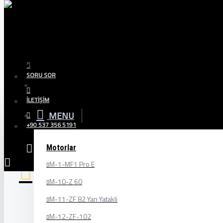
Menu
Sepetiniz
SORU SOR
Menu
İLETIŞIM
MENU
+90 537 356 5191
MKL ASANSÖR SAN.TİC.LTD.ŞTİ. (MKL ASANSÖR veya ŞİR
AYDINLATMA
güvenliği hususunda azami hassasiyet göstermektey
METNİ
Motorlar
MKL ASANSÖR SAN.TİC.LTD.ŞTİ., kişisel verilerinizin
Üretim
M-1-MF1 Pro E
saklanması ve paylaşılmasının sağlanması ve gizliliği
mevzuat çerçevesinde mümkün olan en üst seviyede gü
M-10-Z 60
İşbu sorumluluğumuzun farkındalığı ile 6698 s.k. kap
kişisel verilerinizi aşağıda izah edildiği şekilde ve m
M-11-ZF 82 Yan Yatakli
METNİ OKUMAK İÇİN TIKLAYINIZ.
M-12-ZF-102