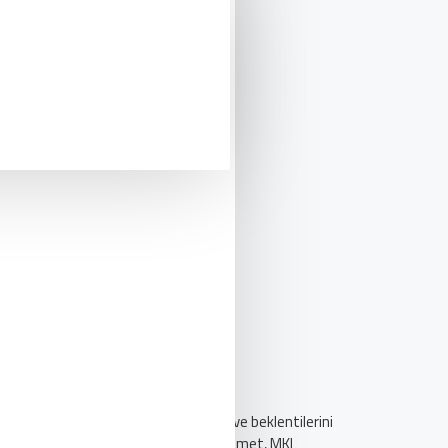
R
PAKET ASANSÖR TEKLIFI AL!
 tutar. Müşterilerinin tüm ihtiyaç ve beklentilerini
ışır. Beklentilerin üstünde kalite ve hizmet, MKL