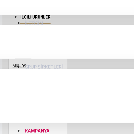
Bir daha gösterme.
İLGILI ÜRÜNLER
İLETIŞIM
MKL-99
GRUP ŞIRKETLERI
DİŞLİSİZ MRL KİLİTLEME APARATI
KAMPANYA