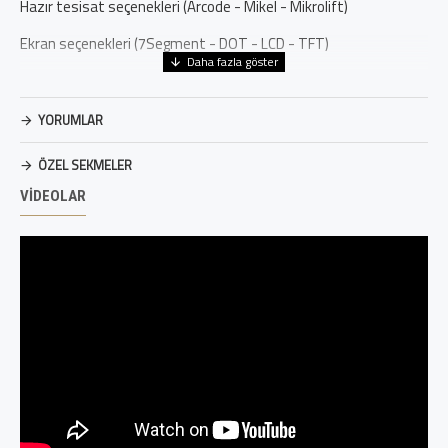
Hazır tesisat seçenekleri (Arcode - Mikel - Mikrolift)
Ekran seçenekleri (7Segment - DOT - LCD - TFT)
Acil durum aydınlatması
Markalama Müşteri Logosu & Klişe
YORUMLAR
EN 81 -20, EN 81-70 Standartlarına uygun
ÖZEL SEKMELER
Yerli Üretim
VIDEOLAR