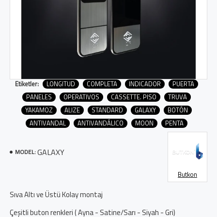
Etiketler:
LONGITUD
COMPLETA
INDICADOR
PUERTA
PANELES
OPERATIVOS
CASSETTE. PISO
TRUVA
YAKAMOZ
ALIZE
STANDARD
GALAXY
BOTÓN
ANTIVANDAL
ANTIVANDÁLICO
MOON
PENTA
GALAXY
MODEL:
Butkon
Sıva Altı ve Üstü Kolay montaj
Çeşitli buton renkleri ( Ayna - Satine/Sarı - Siyah - Gri)