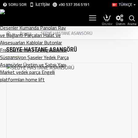
SORU SOR
İLETIŞIM
+90 537 356 5191
TÜRKÇE
Üretim
Arama
SEDYE HASTANE ASANSÖRÜ
SEDYE HASTANE ASANSÖRÜ