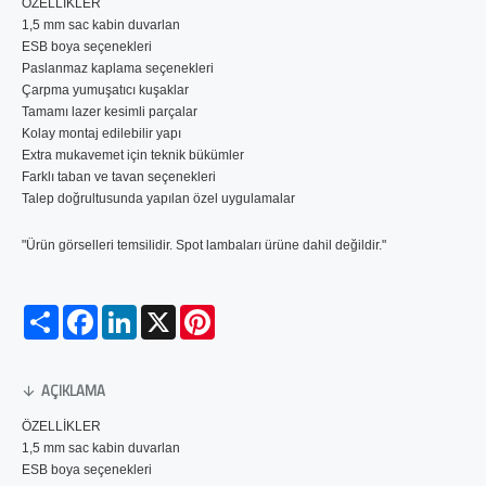
ÖZELLİKLER 

1,5 mm sac kabin duvarlan

ESB boya seçenekleri

Paslanmaz kaplama seçenekleri

Çarpma yumuşatıcı kuşaklar

Tamamı lazer kesimli parçalar

Kolay montaj edilebilir yapı 

Extra mukavemet için teknik bükümler

Farklı taban ve tavan seçenekleri

Talep doğrultusunda yapılan özel uygulamalar
"Ürün görselleri temsilidir. Spot lambaları ürüne dahil değildir."
Paylaş
Facebook
LinkedIn
X
Pinterest
AÇIKLAMA
ÖZELLİKLER 

1,5 mm sac kabin duvarlan

ESB boya seçenekleri
