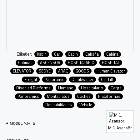
Etiketler:
Kabin
Car
Cabin
Cabaña
Cabina
Cabinas
ASCENSOR
HOSPITALARIO
HOSPITAL
ELEVATOR
SEDYE
ARAÇ
GOODS
Human Elevator
Freight
Panoramic
Dumbwaiter
Car Lift
Disabled Platforms
Humano
Hospitalario
Carga
Panorámico
Montaplatos
Coches
Plataformas
Deshabilitadas
Vehicle
SH-4
MODEL:
MKL Asansör