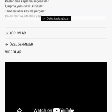
Paslanmaz kaplama seçenekleri

Çarpma yumuşatıcı kuşaklar

Tamamı lazer kesimli parçalar

Kolay montaj edilebilir yapı 

Extra mukavemet için teknik bükümler

Farklı taban ve tavan seçenekleri

Talep doğrultusunda yapılan özel uygulamalar
YORUMLAR
"Ürün görselleri temsilidir. Spot lambaları ürüne dahil değildir."
ÖZEL SEKMELER
VIDEOLAR