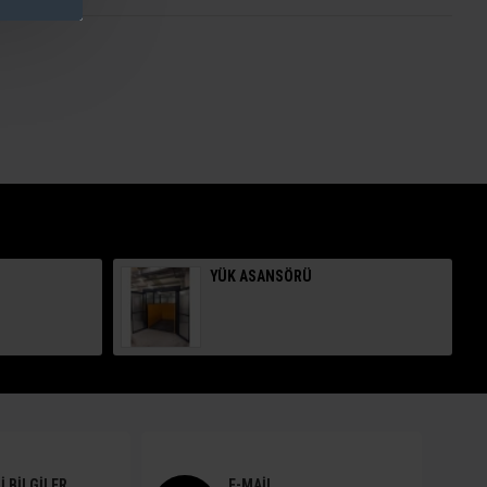
YÜK ASANSÖRÜ
I BILGILER
E-MAIL