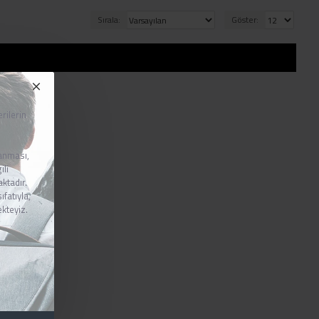
Sırala:
Göster:
rilerin
lanması,
ili
ktadır.
fatıyla,
ekteyiz.