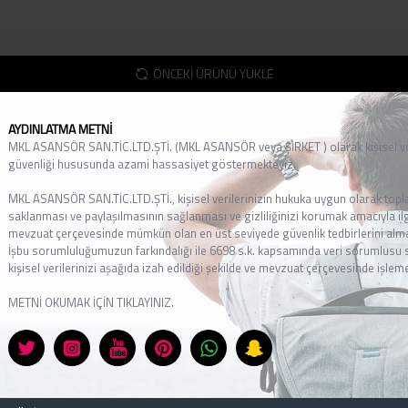
ÖNCEKI ÜRÜNÜ YÜKLE
AYDINLATMA METNİ
MKL ASANSÖR SAN.TİC.LTD.ŞTİ. (MKL ASANSÖR veya ŞİRKET ) olarak kişisel ve
güvenliği hususunda azami hassasiyet göstermekteyiz.
MKL ASANSÖR SAN.TİC.LTD.ŞTİ., kişisel verilerinizin hukuka uygun olarak top
saklanması ve paylaşılmasının sağlanması ve gizliliğinizi korumak amacıyla ilg
mevzuat çerçevesinde mümkün olan en üst seviyede güvenlik tedbirlerini alma
İşbu sorumluluğumuzun farkındalığı ile 6698 s.k. kapsamında veri sorumlusu sı
kişisel verilerinizi aşağıda izah edildiği şekilde ve mevzuat çerçevesinde işlem
METNİ OKUMAK İÇİN TIKLAYINIZ.