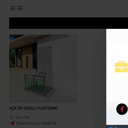
AÇIK TİP ENGELLİ PLATFORMU
Soru Sor
Paket Asansör Teklifi Al!