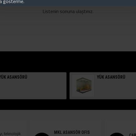
ha gösterme.
Listenin sonuna ulaştınız.
YÜK ASANSÖRÜ
YÜK ASANSÖRÜ
MKL ASANSÖR OFIS
, teknolojik
CAR