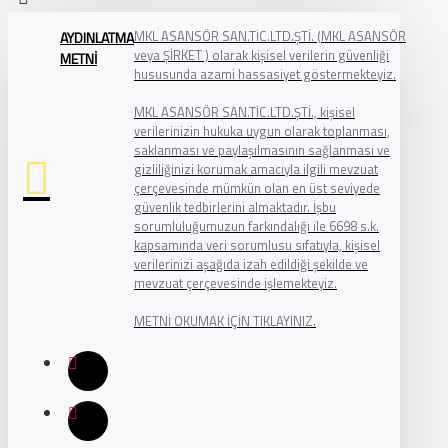
MKL ASANSÖR SAN.TİC.LTD.ŞTİ. (MKL ASANSÖR
AYDINLATMA
veya ŞİRKET ) olarak kişisel verilerin güvenliği
METNİ
hususunda azami hassasiyet göstermekteyiz.
MKL ASANSÖR SAN.TİC.LTD.ŞTİ., kişisel
verilerinizin hukuka uygun olarak toplanması,
saklanması ve paylaşılmasının sağlanması ve
gizliliğinizi korumak amacıyla ilgili mevzuat
çerçevesinde mümkün olan en üst seviyede
güvenlik tedbirlerini almaktadır. İşbu
sorumluluğumuzun farkındalığı ile 6698 s.k.
kapsamında veri sorumlusu sıfatıyla, kişisel
verilerinizi aşağıda izah edildiği şekilde ve
mevzuat çerçevesinde işlemekteyiz.
METNİ OKUMAK İÇİN TIKLAYINIZ.