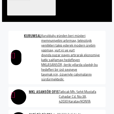
Kurulduğu günden beri müşteri
KURUMSAL
memnuniyetini artırmayı, teknolojik
yenilikleri takip ederek modern üretim
yapmayı, yurt içi ve yurt
dışında pazar payını artırarak ekonomiye
katkı sağlamayı hedefleyen
MKLASANSÖR, ileriki yıllarda ulaştığı bu
hedefleri bir üst seviyeye
taşımak için, özveriyle çalışmalarını
sürdürmektedir.
Tatlıcak Mh. Şehit Mustafa
MKL ASANSÖR OFIS
Çuhadar Cd. No:3A,
42030 Karatay/KONYA