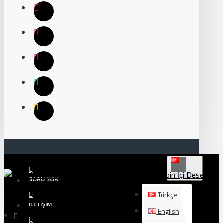
TÜRKÇE
SORU SOR
Türkçe
İLETIŞIM
English