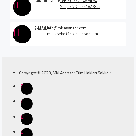
Tel:+90 332 346 54 54
CARI BILGILER
Selçuk VD: 6221827806
info@mklasansor.com
E-MAIL
muhasebe@mklasansor.com
Copyright © 2023, Mkl Asansör Tüm Hakları Saklıdır