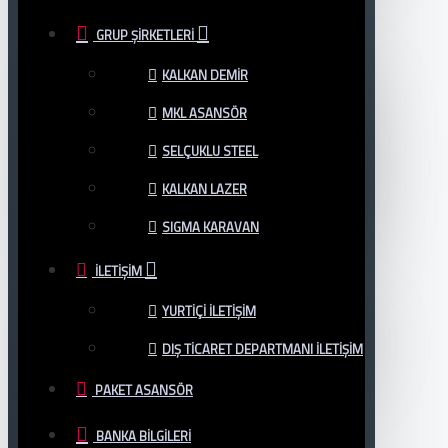
GRUP ŞIRKETLERI
KALKAN DEMİR
MKL ASANSÖR
SELÇUKLU STEEL
KALKAN LAZER
SIGMA KARAVAN
İLETIŞIM
YURTIÇI İLETIŞIM
DIŞ TİCARET DEPARTMANI İLETİŞİM
PAKET ASANSÖR
BANKA BILGILERI